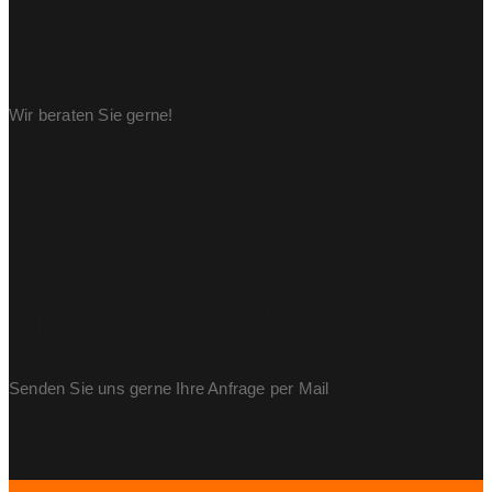
0162 - 4286 946
Wir beraten Sie gerne!
info@rd-
spanndecken.de
Senden Sie uns gerne Ihre Anfrage per Mail